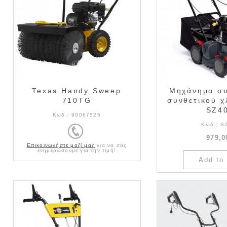
Texas Handy Sweep
Μηχάνημα σ
710TG
συνθετικού 
SZ4
Κωδ.:
90067525
Κωδ.:
S
979,0
Επικοινωνήστε μαζί μας
για να σας
ενημερώσουμε για την τιμή!