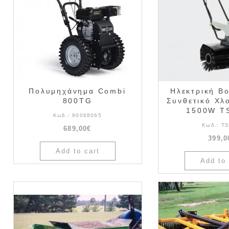
Πολυμηχάνημα Combi
Ηλεκτρική Β
800TG
Συνθετικό Χλ
1500W T
Κωδ.:
90068065
Κωδ.:
TS
689,00€
399,0