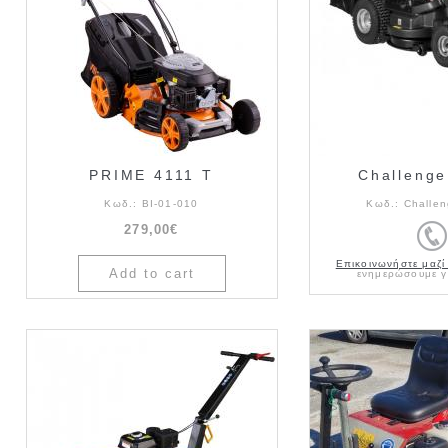
PRIME 4111 T
Challeng
Κωδ.:
BI-01-010
Κωδ.:
Challe
279,00€
Επικοινωνήστε μαζί
ενημερώσουμε γι