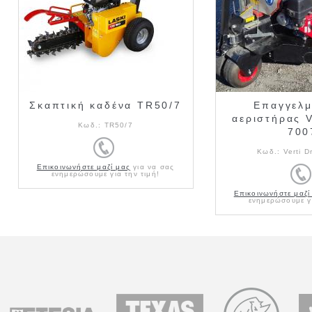
Σκαπτική καδένα TR50/7
Επαγγελμ
αεριστήρας V
Κωδ.:
TR50/7
700
Κωδ.:
Verti D
Επικοινωνήστε μαζί μας
για να σας
ενημερώσουμε για την τιμή!
Επικοινωνήστε μαζί
ενημερώσουμε γι