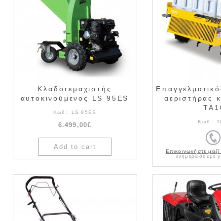
Κλαδοτεμαχιστής
Επαγγελματικό
αυτοκινούμενος LS 95ES
αεριστήρας 
ΤΑ1
Κωδ.:
LS 95ES
Κωδ.:
T
6.499,00€
Επικοινωνήστε μαζί
ενημερώσουμε γι