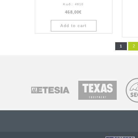
Κωδ.:
4610
468,00€
2
1
Pages