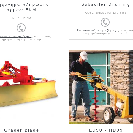
ηχάνημα πλήρωσης
Subsoiler Draining
αρμών ΕΚΜ
Κωδ.:
Subsoiler Draining
Κωδ.:
EKM
Επικοινωνήστε μαζί μας
για να σ
ενημερώσουμε για την τιμή!
οινωνήστε μαζί μας
για να σας
ενημερώσουμε για την τιμή!
Grader Blade
ED90 - HD99