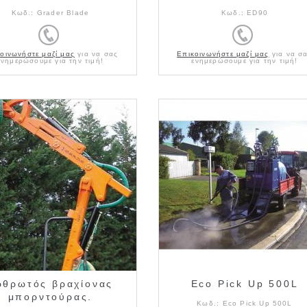
Κωδ.:
Grader Blade
Κωδ.:
ED90
οινωνήστε μαζί μας
για να σας
Επικοινωνήστε μαζί μας
για να σ
ενημερώσουμε για την τιμή!
ενημερώσουμε για την τιμή!
ρθρωτός βραχίονας
Eco Pick Up 500L
μπορντούρας.
Κωδ.:
Eco Pick Up 500L