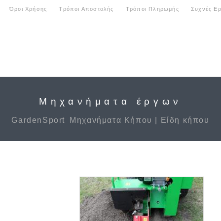
Όροι Χρήσης
Τρόποι Αποστολής
Τρόποι Πληρωμής
Συχνές Ερ
Μηχανήματα έργων
GardenSport
Μηχανήματα Κήπου | Είδη κήπου