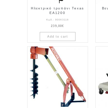
Ηλεκτρικό τρυπάνι Texas
Βε
EA1200
Κωδ.:
90063116
239,00€