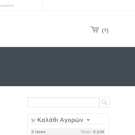
ωτήσεις
0
Search form
Search
Καλάθι Αγορών
0
Items
Total:
0,00€