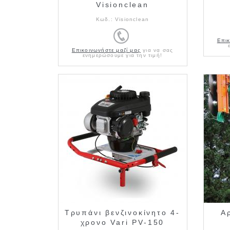
Visionclean
Κωδ.:
Visionclean
Επικ
Επικοινωνήστε μαζί μας
για να σας
ενημερώσουμε για την τιμή!
Τρυπάνι βενζινοκίνητο 4-
Α
χρονο Vari PV-150