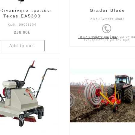
νζινοκίνητο τρυπάνι
Grader Blade
Texas EA5300
Κωδ.:
Grader Blade
Κωδ.:
90063106
238,00€
Επικοινωνήστε μαζί μας
για να σ
ενημερώσουμε για την τιμή!