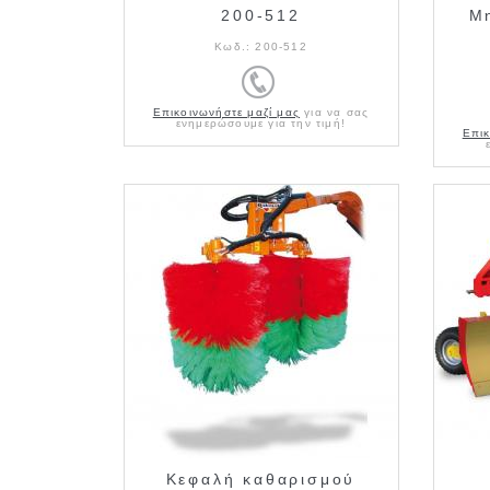
200-512
Μ
Κωδ.:
200-512
Επικοινωνήστε μαζί μας
για να σας
ενημερώσουμε για την τιμή!
Επικ
Κεφαλή καθαρισμού