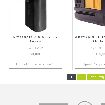
Μπαταρία λιθίου 7,2V
Μπαταρία λιθί
Texas
Ah Te
Κωδ.:
451221
Κωδ.:
900
34,00€
110,0
2
επόμενη 
1
Σελίδες