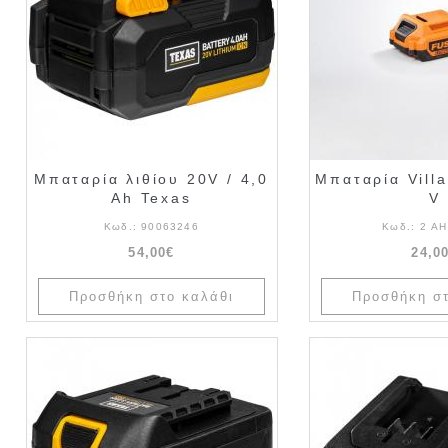
Μπαταρία λιθίου 20V / 4,0
Μπαταρία Vill
Ah Texas
V
Κωδ.:
90063246
Κωδ.:
2 AH
54,00€
24,0