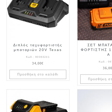
Διπλός ταχυφορτιστής
ΣΕΤ ΜΠΑΤΑ
μπαταριών 20V Texas
ΦΟΡΤΙΣΤΗΣ 1.
A
Κωδ.:
90063241
Κωδ.:
06
34,00€
36,0