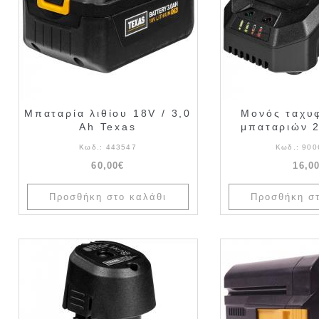
Μπαταρία λιθίου 18V / 3,0
Μονός ταχυ
Ah Texas
μπαταριών 
Κωδ.:
443547
Κωδ.:
900
60,00€
16,0