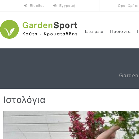
Παράκαμψη προς το κυρίως περιεχόμενο
Είσοδος
|
Εγγραφή
Όροι Χρήσ
Εταιρεία
Προϊόντα
Garden
Ιστολόγια