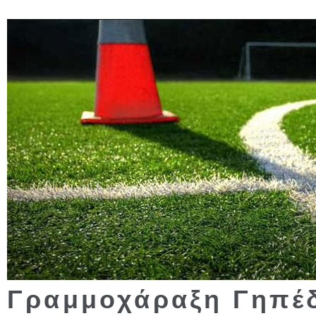
Γραμμοχάραξη Γηπέ