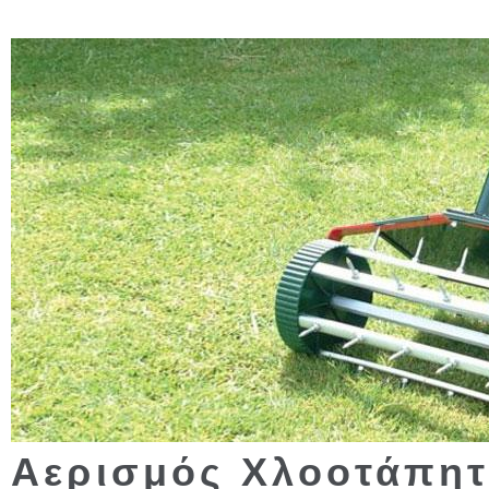
Αερισμός Χλοοτάπη