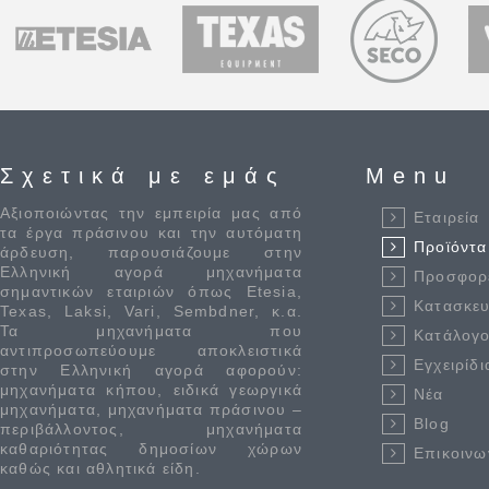
Σχετικά με εμάς
Menu
Αξιοποιώντας την εμπειρία μας από
Εταιρεία
τα έργα πράσινου και την αυτόματη
Προϊόντα
άρδευση, παρουσιάζουμε στην
Ελληνική αγορά μηχανήματα
Προσφορ
σημαντικών εταιριών όπως Etesia,
Κατασκε
Texas, Laksi, Vari, Sembdner, κ.α.
Τα μηχανήματα που
Κατάλογο
αντιπροσωπεύουμε αποκλειστικά
Εγχειρίδι
στην Ελληνική αγορά αφορούν:
μηχανήματα κήπου, ειδικά γεωργικά
Νέα
μηχανήματα, μηχανήματα πράσινου –
Blog
περιβάλλοντος, μηχανήματα
καθαριότητας δημοσίων χώρων
Επικοινω
καθώς και αθλητικά είδη.