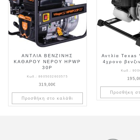
ΑΝΤΛΙΑ ΒΕΝΖΙΝΗΣ
Αντλία Texas
ΚΑΘΑΡΟΥ ΝΕΡΟΥ HPWP
4χρονο βενζι
30P
Κωδ.:
900
Κωδ.:
8605032603575
195,0
319,00€