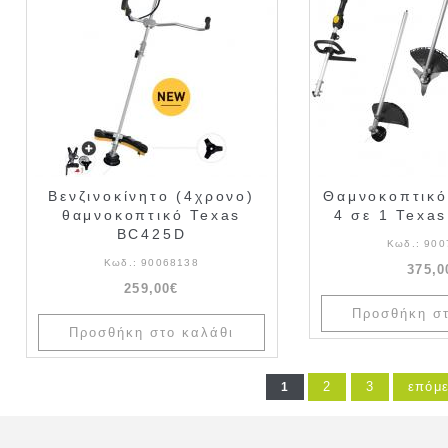
Βενζινοκίνητο (4χρονο)
Θαμνοκοπτικό
θαμνοκοπτικό Texas
4 σε 1 Texa
BC425D
Κωδ.:
900
Κωδ.:
90068138
375,0
259,00€
2
3
επόμε
1
Σελίδες