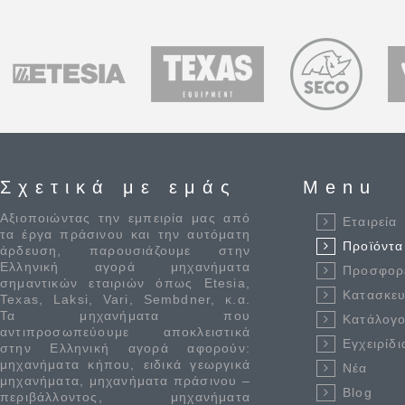
Σχετικά με εμάς
Menu
Αξιοποιώντας την εμπειρία μας από
Εταιρεία
τα έργα πράσινου και την αυτόματη
Προϊόντα
άρδευση, παρουσιάζουμε στην
Ελληνική αγορά μηχανήματα
Προσφορ
σημαντικών εταιριών όπως Etesia,
Κατασκε
Texas, Laksi, Vari, Sembdner, κ.α.
Τα μηχανήματα που
Κατάλογο
αντιπροσωπεύουμε αποκλειστικά
Εγχειρίδι
στην Ελληνική αγορά αφορούν:
μηχανήματα κήπου, ειδικά γεωργικά
Νέα
μηχανήματα, μηχανήματα πράσινου –
Blog
περιβάλλοντος, μηχανήματα