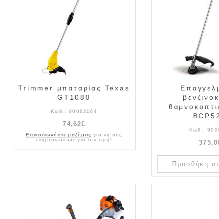
Trimmer μπαταρίας Texas
Επαγγελ
GT1080
βενζινο
θαμνοκοπτι
Κωδ.:
90063164
BCP5
74,62€
Κωδ.:
900
Επικοινωνήστε μαζί μας
για να σας
ενημερώσουμε για την τιμή!
375,0