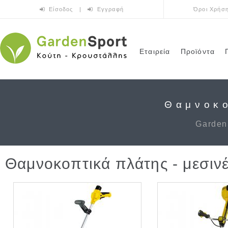
Παράκαμψη προς το κυρίως περιεχόμενο
Είσοδος
|
Εγγραφή
Όροι Χρήσ
Εταιρεία
Προϊόντα
Θαμνοκο
Garden
Θαμνοκοπτικά πλάτης - μεσιν