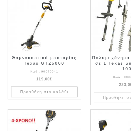
Θαμνοκοπτικό μπαταρίας
Πολυμηχάνημα 
Texas GTZ5800
σε 1 Texas S
10
Κωδ.:
90070041
Κωδ.:
900
119,00€
223,0