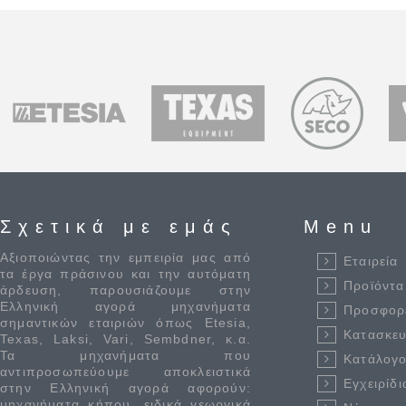
Σχετικά με εμάς
Menu
Αξιοποιώντας την εμπειρία μας από
Εταιρεία
τα έργα πράσινου και την αυτόματη
Προϊόντα
άρδευση, παρουσιάζουμε στην
Ελληνική αγορά μηχανήματα
Προσφορ
σημαντικών εταιριών όπως Etesia,
Κατασκε
Texas, Laksi, Vari, Sembdner, κ.α.
Τα μηχανήματα που
Κατάλογο
αντιπροσωπεύουμε αποκλειστικά
Εγχειρίδι
στην Ελληνική αγορά αφορούν:
μηχανήματα κήπου, ειδικά γεωργικά