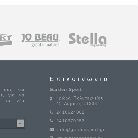
Επικοινωνία
 σας και
Garden Sport
er, για να
Ηρώων Πολυτεχνείου
α τα νέα
24, Λάρισα, 41334
2410624062
2410670253
info@gardensport.gr