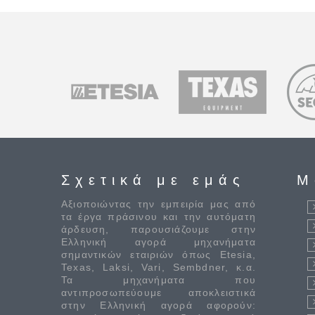
Σχετικά με εμάς
M
Αξιοποιώντας την εμπειρία μας από
τα έργα πράσινου και την αυτόματη
άρδευση, παρουσιάζουμε στην
Ελληνική αγορά μηχανήματα
σημαντικών εταιριών όπως Etesia,
Texas, Laksi, Vari, Sembdner, κ.α.
Τα μηχανήματα που
αντιπροσωπεύουμε αποκλειστικά
στην Ελληνική αγορά αφορούν: