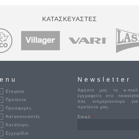
ΚΑΤΑΣΚΕΥΑΣΤΕΣ
enu
Newsletter
Αφήστε μας το e-mail
Εταιρεία
εγγραφείτε στο newslett
Προϊόντα
σας ενημερώνουμε γι
προϊόντα μας.
Προσφορές
Κατασκευαστές
Email
*
Κατάλογοι
Εγχειρίδια