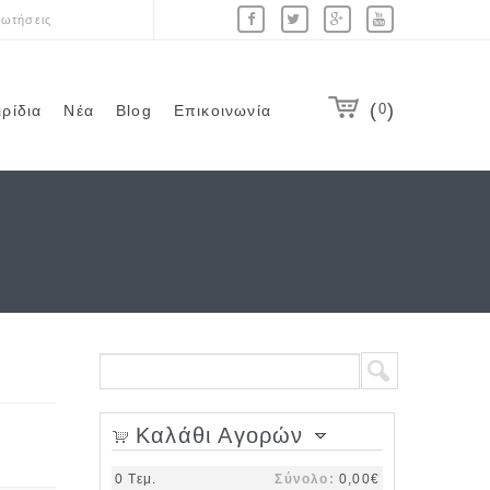
ωτήσεις
0
ιρίδια
Νέα
Blog
Επικοινωνία
Φόρμα αναζήτησης
Αναζήτηση
Καλάθι Αγορών
0
Τεμ.
Σύνολο:
0,00€