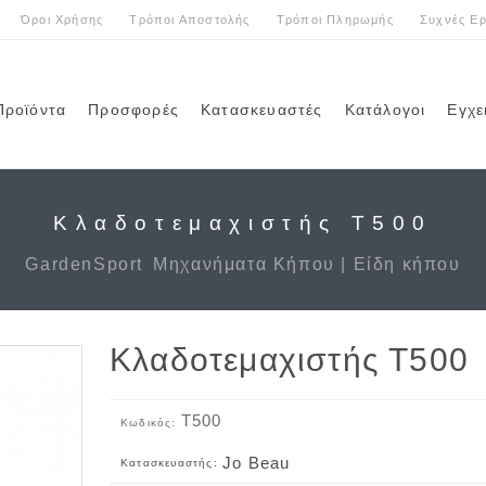
Όροι Χρήσης
Τρόποι Αποστολής
Τρόποι Πληρωμής
Συχνές Ερ
Προϊόντα
Προσφορές
Κατασκευαστές
Κατάλογοι
Εγχε
Κλαδοτεμαχιστής T500
GardenSport
Μηχανήματα Κήπου | Είδη κήπου
Κλαδοτεμαχιστής T500
T500
Κωδικός:
Jo Beau
Κατασκευαστής: