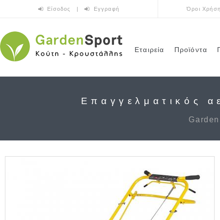
Παράκαμψη προς το κυρίως περιεχόμενο
Είσοδος
|
Εγγραφή
Όροι Χρήσ
Εταιρεία
Προϊόντα
Επαγγελματικός α
Garden